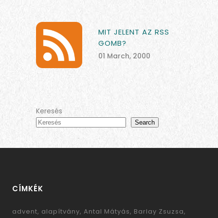
MIT JELENT AZ RSS
GOMB?
01 March, 2000
Keresés
Search
CÍMKÉK
advent
alapítvány
Antal Mátyás
Barlay Zsuzsa