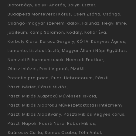
Biatorbágy
Bolyki András
Bolyki Eszter
Budapesti Monteverdi Kórus
Cseri Zsófia
Csángó
Csángó-magyar szerelmi dalok
Faluház
Hegyi Imre
jubíleum
Kamp Salamon
Kodály
Kollár Éva
Korbuly Klára
Kurucz Gergely
KÓTA
Könyves Ágnes
Lamento
Lisztes László
Magyar Állami Népi Együttes
Nemzeti Filharmonikusok
Nemzeti Énekkar
Olasz Intézet
Pesti Vigadó
PMAMI
Precatio pro pace
Pueri Hebraeorum
Pászti
Pászti bérlet
Pászti Miklós
Pászti Miklós ALapfokú Művészeti Iskola
Pászti Miklós Alapfokú Művészetoktatási Intézmény
Pászti Miklós Alapítvány
Pászti Miklós Vegyes Kórus
Pászti Napok
Pászti Nóra
Rábai Miklós
Saárossy Csilla
Somos Csaba
Tóth Antal