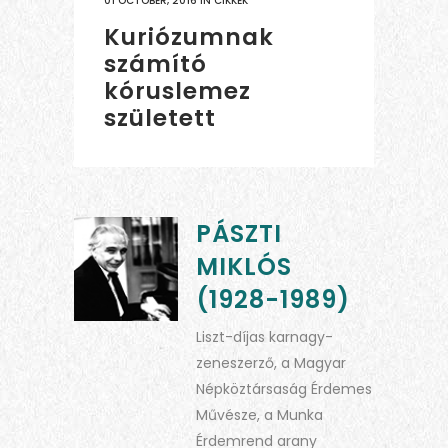
01 OCTOBER, 2016
IN
CIKKEK
Kuriózumnak
számító
kóruslemez
született
PÁSZTI
MIKLÓS
(1928-1989)
Liszt-díjas karnagy-
zeneszerző, a Magyar
Népköztársaság Érdemes
Művésze, a Munka
Érdemrend arany