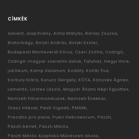
CÍMKÉK
advent
alapítvány
Antal Mátyás
Barlay Zsuzsa
Biatorbágy
Bolyki András
Bolyki Eszter
Budapesti Monteverdi Kórus
Cseri Zsófia
Csángó
Csángó-magyar szerelmi dalok
Faluház
Hegyi Imre
jubíleum
Kamp Salamon
Kodály
Kollár Éva
Korbuly Klára
Kurucz Gergely
KÓTA
Könyves Ágnes
Lamento
Lisztes László
Magyar Állami Népi Együttes
Nemzeti Filharmonikusok
Nemzeti Énekkar
Olasz Intézet
Pesti Vigadó
PMAMI
Precatio pro pace
Pueri Hebraeorum
Pászti
Pászti bérlet
Pászti Miklós
Pászti Miklós ALapfokú Művészeti Iskola