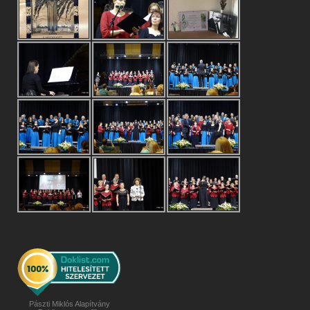
Pászti Miklós Alapítvány