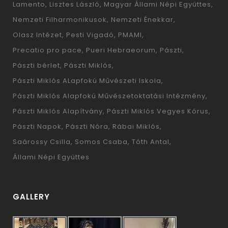
Lamento
Lisztes László
Magyar Állami Népi Együttes
Nemzeti Filharmonikusok
Nemzeti Énekkar
Olasz Intézet
Pesti Vigadó
PMAMI
Precatio pro pace
Pueri Hebraeorum
Pászti
Pászti bérlet
Pászti Miklós
Pászti Miklós ALapfokú Művészeti Iskola
Pászti Miklós Alapfokú Művészetoktatási Intézmény
Pászti Miklós Alapítvány
Pászti Miklós Vegyes Kórus
Pászti Napok
Pászti Nóra
Rábai Miklós
Saárossy Csilla
Somos Csaba
Tóth Antal
Állami Népi Együttes
GALLERY