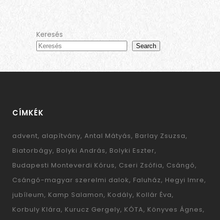
Keresés
Search
CÍMKÉK
advent
alapítvány
Antal Mátyás
Barlay Zsuzsa
Biatorbágy
Bolyki András
Bolyki Eszter
Budapesti Monteverdi Kórus
Cseri Zsófia
Csángó
Csángó-magyar szerelmi dalok
Faluház
Hegyi Imre
jubíleum
Kamp Salamon
Kodály
Kollár Éva
Korbuly Klára
Kurucz Gergely
KÓTA
Könyves Ágnes