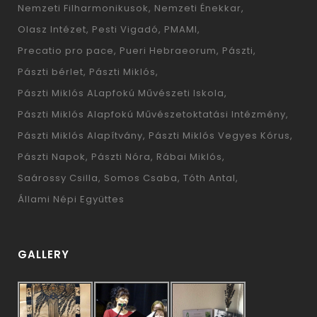
Nemzeti Filharmonikusok
Nemzeti Énekkar
Olasz Intézet
Pesti Vigadó
PMAMI
Precatio pro pace
Pueri Hebraeorum
Pászti
Pászti bérlet
Pászti Miklós
Pászti Miklós ALapfokú Művészeti Iskola
Pászti Miklós Alapfokú Művészetoktatási Intézmény
Pászti Miklós Alapítvány
Pászti Miklós Vegyes Kórus
Pászti Napok
Pászti Nóra
Rábai Miklós
Saárossy Csilla
Somos Csaba
Tóth Antal
Állami Népi Együttes
GALLERY