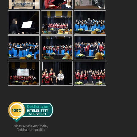
Pászti Miklós Alapítvány
Doklist.com profilja