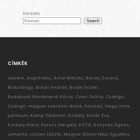
Keresés
Search
CÍMKÉK
advent
alapítvány
Antal Mátyás
Barlay Zsuzsa
Biatorbágy
Bolyki András
Bolyki Eszter
Budapesti Monteverdi Kórus
Cseri Zsófia
Csángó
Csángó-magyar szerelmi dalok
Faluház
Hegyi Imre
jubíleum
Kamp Salamon
Kodály
Kollár Éva
Korbuly Klára
Kurucz Gergely
KÓTA
Könyves Ágnes
Lamento
Lisztes László
Magyar Állami Népi Együttes