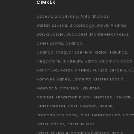
CÍMKÉK
advent
alapítvány
Antal Mátyás
Barlay Zsuzsa
Biatorbágy
Bolyki András
Bolyki Eszter
Budapesti Monteverdi Kórus
Cseri Zsófia
Csángó
Csángó-magyar szerelmi dalok
Faluház
Hegyi Imre
jubíleum
Kamp Salamon
Kodál
Kollár Éva
Korbuly Klára
Kurucz Gergely
K
Könyves Ágnes
Lamento
Lisztes László
Magyar Állami Népi Együttes
Nemzeti Filharmonikusok
Nemzeti Énekkar
Olasz Intézet
Pesti Vigadó
PMAMI
Precatio pro pace
Pueri Hebraeorum
Pászt
Pászti bérlet
Pászti Miklós
Pászti Miklós ALapfokú Művészeti Iskola