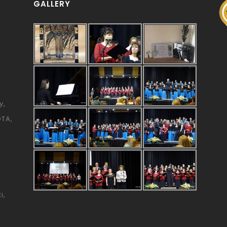
GALLERY
y
ÓTA
i