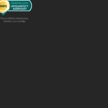
Pászti Miklós Alapítvány
Doklist.com profilja