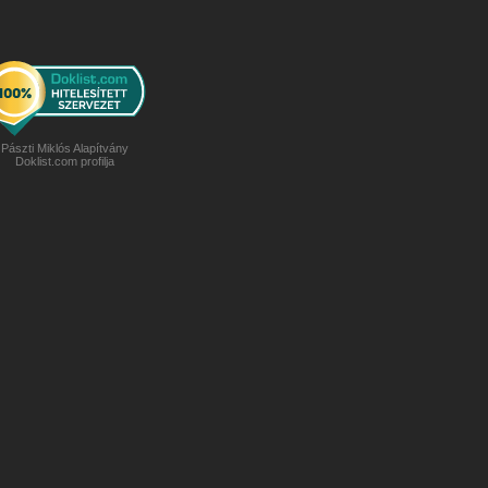
Pászti Miklós Alapítvány
Doklist.com profilja