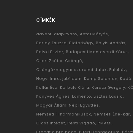
CÍMKÉK
advent
alapítvány
Antal Mátyás
Barlay Zsuzsa
Biatorbágy
Bolyki András
Bolyki Eszter
Budapesti Monteverdi Kórus
Cseri Zsófia
Csángó
Csángó-magyar szerelmi dalok
Faluház
Hegyi Imre
jubíleum
Kamp Salamon
Kodál
Kollár Éva
Korbuly Klára
Kurucz Gergely
K
Könyves Ágnes
Lamento
Lisztes László
Magyar Állami Népi Együttes
Nemzeti Filharmonikusok
Nemzeti Énekkar
Olasz Intézet
Pesti Vigadó
PMAMI
Precatio pro pace
Pueri Hebraeorum
Pászt