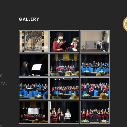
GALLERY
y
ÓTA
i