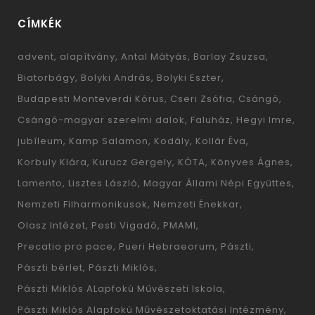
CÍMKÉK
advent
alapítvány
Antal Mátyás
Barlay Zsuzsa
Biatorbágy
Bolyki András
Bolyki Eszter
Budapesti Monteverdi Kórus
Cseri Zsófia
Csángó
Csángó-magyar szerelmi dalok
Faluház
Hegyi Imre
jubíleum
Kamp Salamon
Kodály
Kollár Éva
Korbuly Klára
Kurucz Gergely
KÓTA
Könyves Ágnes
Lamento
Lisztes László
Magyar Állami Népi Együttes
Nemzeti Filharmonikusok
Nemzeti Énekkar
Olasz Intézet
Pesti Vigadó
PMAMI
Precatio pro pace
Pueri Hebraeorum
Pászti
Pászti bérlet
Pászti Miklós
Pászti Miklós ALapfokú Művészeti Iskola
Pászti Miklós Alapfokú Művészetoktatási Intézmény