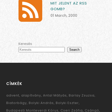
MIT JELENT AZ RSS
GOMB?
01 March, 2000
Keresés
Search
CÍMKÉK
advent
alapítvány
Antal Mátyás
Barlay Zsuzsa
Biatorbágy
Bolyki András
Bolyki Eszter
Budapesti Monteverdi Kórus
Cseri Zsófia
Csángó