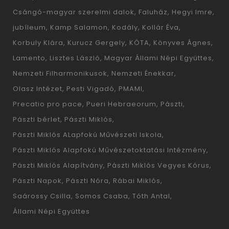
Csángó-magyar szerelmi dalok
Faluház
Hegyi Imre
jubíleum
Kamp Salamon
Kodály
Kollár Éva
Korbuly Klára
Kurucz Gergely
KÓTA
Könyves Ágnes
Lamento
Lisztes László
Magyar Állami Népi Együttes
Nemzeti Filharmonikusok
Nemzeti Énekkar
Olasz Intézet
Pesti Vigadó
PMAMI
Precatio pro pace
Pueri Hebraeorum
Pászti
Pászti bérlet
Pászti Miklós
Pászti Miklós ALapfokú Művészeti Iskola
Pászti Miklós Alapfokú Művészetoktatási Intézmény
Pászti Miklós Alapítvány
Pászti Miklós Vegyes Kórus
Pászti Napok
Pászti Nóra
Rábai Miklós
Saárossy Csilla
Somos Csaba
Tóth Antal
Állami Népi Együttes