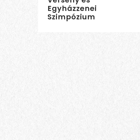
Verseny és
Egyházzenei
Szimpózium