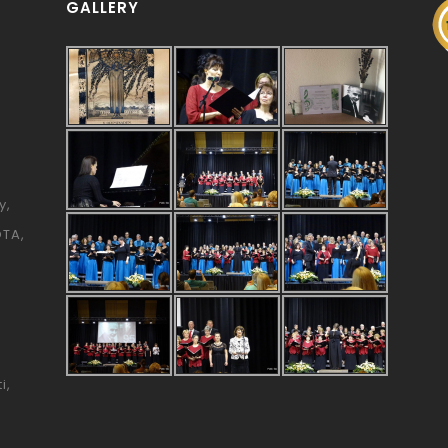
GALLERY
y
ÓTA
i