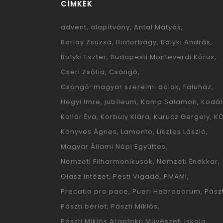
CÍMKÉK
advent
alapítvány
Antal Mátyás
Barlay Zsuzsa
Biatorbágy
Bolyki András
Bolyki Eszter
Budapesti Monteverdi Kórus
Cseri Zsófia
Csángó
Csángó-magyar szerelmi dalok
Faluház
Hegyi Imre
jubíleum
Kamp Salamon
Kodál
Kollár Éva
Korbuly Klára
Kurucz Gergely
K
Könyves Ágnes
Lamento
Lisztes László
Magyar Állami Népi Együttes
Nemzeti Filharmonikusok
Nemzeti Énekkar
Olasz Intézet
Pesti Vigadó
PMAMI
Precatio pro pace
Pueri Hebraeorum
Pászt
Pászti bérlet
Pászti Miklós
Pászti Miklós ALapfokú Művészeti Iskola