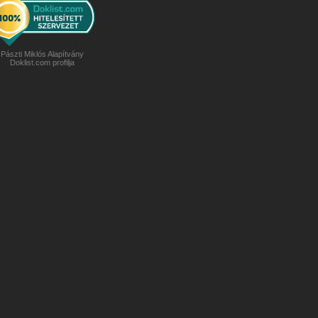
Pászti Miklós Alapítvány
Doklist.com profilja