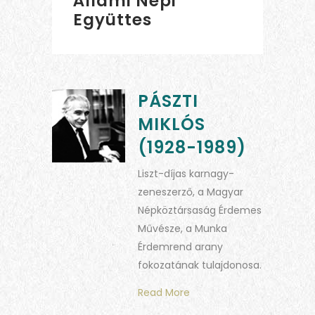
Állami Népi
Együttes
PÁSZTI
MIKLÓS
(1928-1989)
Liszt-díjas karnagy-
zeneszerző, a Magyar
Népköztársaság Érdemes
Művésze, a Munka
Érdemrend arany
fokozatának tulajdonosa.
Read More