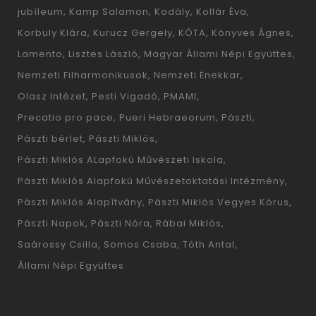
jubíleum
Kamp Salamon
Kodály
Kollár Éva
Korbuly Klára
Kurucz Gergely
KÓTA
Könyves Ágnes
Lamento
Lisztes László
Magyar Állami Népi Együttes
Nemzeti Filharmonikusok
Nemzeti Énekkar
Olasz Intézet
Pesti Vigadó
PMAMI
Precatio pro pace
Pueri Hebraeorum
Pászti
Pászti bérlet
Pászti Miklós
Pászti Miklós ALapfokú Művészeti Iskola
Pászti Miklós Alapfokú Művészetoktatási Intézmény
Pászti Miklós Alapítvány
Pászti Miklós Vegyes Kórus
Pászti Napok
Pászti Nóra
Rábai Miklós
Saárossy Csilla
Somos Csaba
Tóth Antal
Állami Népi Együttes