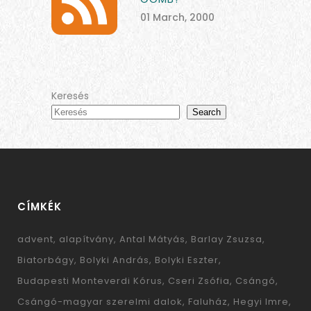
01 March, 2000
Keresés
Search
CÍMKÉK
advent
alapítvány
Antal Mátyás
Barlay Zsuzsa
Biatorbágy
Bolyki András
Bolyki Eszter
Budapesti Monteverdi Kórus
Cseri Zsófia
Csángó
Csángó-magyar szerelmi dalok
Faluház
Hegyi Imre