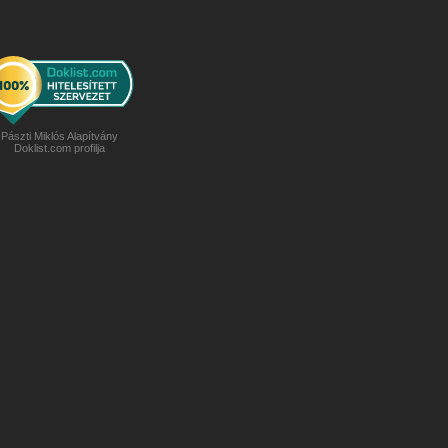
Pászti Miklós Alapítvány
Doklist.com profilja