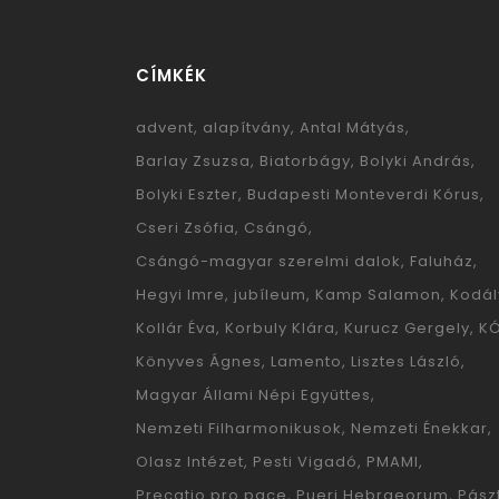
CÍMKÉK
advent
alapítvány
Antal Mátyás
Barlay Zsuzsa
Biatorbágy
Bolyki András
Bolyki Eszter
Budapesti Monteverdi Kórus
Cseri Zsófia
Csángó
Csángó-magyar szerelmi dalok
Faluház
Hegyi Imre
jubíleum
Kamp Salamon
Kodál
Kollár Éva
Korbuly Klára
Kurucz Gergely
K
Könyves Ágnes
Lamento
Lisztes László
Magyar Állami Népi Együttes
Nemzeti Filharmonikusok
Nemzeti Énekkar
Olasz Intézet
Pesti Vigadó
PMAMI
Precatio pro pace
Pueri Hebraeorum
Pászt