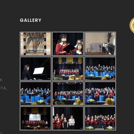
GALLERY
y
ÓTA
i