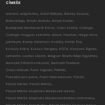
CÍMKÉK
advent
alapítvány
Antal Mátyás
Barlay Zsuzsa
Biatorbágy
Bolyki András
Bolyki Eszter
Budapesti Monteverdi Kórus
Cseri Zsófia
Csángó
Csángó-magyar szerelmi dalok
Faluház
Hegyi Imre
jubíleum
Kamp Salamon
Kodály
Kollár Éva
Korbuly Klára
Kurucz Gergely
KÓTA
Könyves Ágnes
Lamento
Lisztes László
Magyar Állami Népi Együttes
Nemzeti Filharmonikusok
Nemzeti Énekkar
Olasz Intézet
Pesti Vigadó
PMAMI
Precatio pro pace
Pueri Hebraeorum
Pászti
Pászti bérlet
Pászti Miklós
Pászti Miklós ALapfokú Művészeti Iskola
Pászti Miklós Alapfokú Művészetoktatási Intézmény