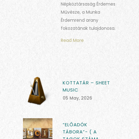
Népköztársaság Érdemes
Művésze, a Munka
Érdemrend arany
fokozatának tulajdonosa.
Read More
KOTTATÁR – SHEET
MUSIC
05 May, 2026
“ELŐADÓK
TÁBORA”- ( A
TAGOK SZÁMA