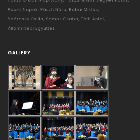
Pászti Miklós Alapítvány
Pászti Miklós Vegyes Kórus
Pászti Napok
Pászti Nóra
Rábai Miklós
Saárossy Csilla
Somos Csaba
Tóth Antal
Állami Népi Együttes
GALLERY