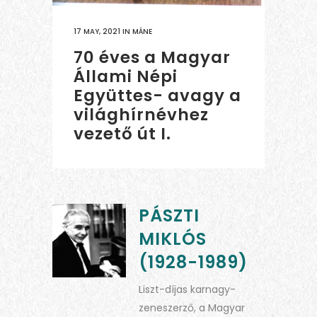
17 MAY, 2021
IN
MÁNE
70 éves a Magyar
Állami Népi
Együttes- avagy a
világhírnévhez
vezető út I.
PÁSZTI
MIKLÓS
(1928-1989)
Liszt-díjas karnagy-
zeneszerző, a Magyar