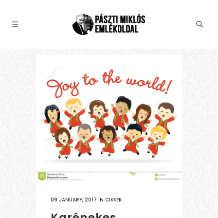
09 JANUARY, 2017
IN
CIKKEK
Karénekes