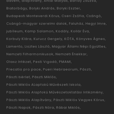
advent
alapítvány
Antal Mátyás
Barlay Zsuzsa
Biatorbágy
Bolyki András
Bolyki Eszter
Budapesti Monteverdi Kórus
Cseri Zsófia
Csángó
Csángó-magyar szerelmi dalok
Faluház
Hegyi Imre
jubíleum
Kamp Salamon
Kodály
Kollár Éva
Korbuly Klára
Kurucz Gergely
KÓTA
Könyves Ágnes
Lamento
Lisztes László
Magyar Állami Népi Együttes
Nemzeti Filharmonikusok
Nemzeti Énekkar
Olasz Intézet
Pesti Vigadó
PMAMI
Precatio pro pace
Pueri Hebraeorum
Pászti
Pászti bérlet
Pászti Miklós
Pászti Miklós ALapfokú Művészeti Iskola
Pászti Miklós Alapfokú Művészetoktatási Intézmény
Pászti Miklós Alapítvány
Pászti Miklós Vegyes Kórus
Pászti Napok
Pászti Nóra
Rábai Miklós