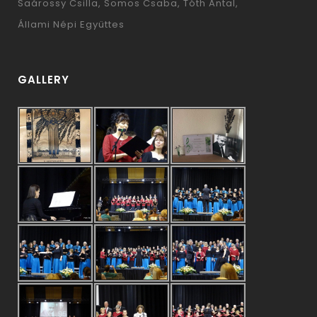
Saárossy Csilla
Somos Csaba
Tóth Antal
Állami Népi Együttes
GALLERY