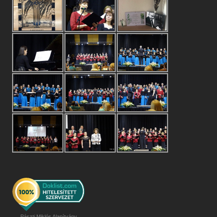
Pászti Miklós Alapítvány