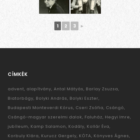
1
2
3
►
CÍMKÉK
advent
alapítvány
Antal Mátyás
Barlay Zsuzsa
Biatorbágy
Bolyki András
Bolyki Eszter
Budapesti Monteverdi Kórus
Cseri Zsófia
Csángó
Csángó-magyar szerelmi dalok
Faluház
Hegyi Imre
jubíleum
Kamp Salamon
Kodály
Kollár Éva
Korbuly Klára
Kurucz Gergely
KÓTA
Könyves Ágnes