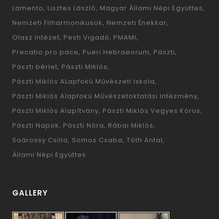
Lamento
Lisztes László
Magyar Állami Népi Együttes
Nemzeti Filharmonikusok
Nemzeti Énekkar
Olasz Intézet
Pesti Vigadó
PMAMI
Precatio pro pace
Pueri Hebraeorum
Pászti
Pászti bérlet
Pászti Miklós
Pászti Miklós ALapfokú Művészeti Iskola
Pászti Miklós Alapfokú Művészetoktatási Intézmény
Pászti Miklós Alapítvány
Pászti Miklós Vegyes Kórus
Pászti Napok
Pászti Nóra
Rábai Miklós
Saárossy Csilla
Somos Csaba
Tóth Antal
Állami Népi Együttes
GALLERY