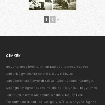
1
2
►
CÍMKÉK
advent
alapítvány
Antal Mátyás
Barlay Zsuzsa
Biatorbágy
Bolyki András
Bolyki Eszter
Budapesti Monteverdi Kórus
Cseri Zsófia
Csángó
Csángó-magyar szerelmi dalok
Faluház
Hegyi Imre
jubíleum
Kamp Salamon
Kodály
Kollár Éva
Korbuly Klára
Kurucz Gergely
KÓTA
Könyves Ágnes