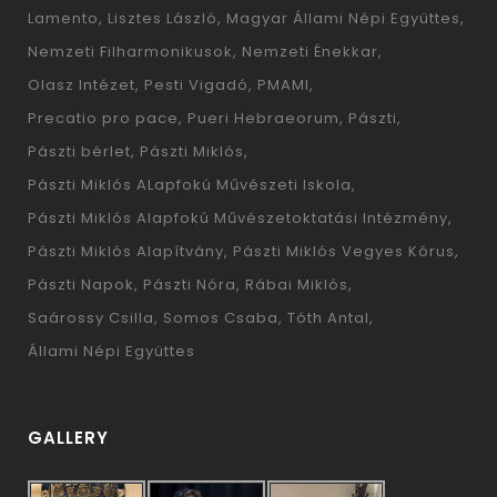
Lamento
Lisztes László
Magyar Állami Népi Együttes
Nemzeti Filharmonikusok
Nemzeti Énekkar
Olasz Intézet
Pesti Vigadó
PMAMI
Precatio pro pace
Pueri Hebraeorum
Pászti
Pászti bérlet
Pászti Miklós
Pászti Miklós ALapfokú Művészeti Iskola
Pászti Miklós Alapfokú Művészetoktatási Intézmény
Pászti Miklós Alapítvány
Pászti Miklós Vegyes Kórus
Pászti Napok
Pászti Nóra
Rábai Miklós
Saárossy Csilla
Somos Csaba
Tóth Antal
Állami Népi Együttes
GALLERY