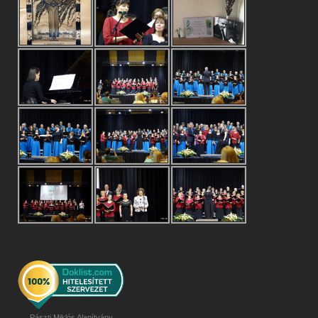
Pászti Miklós Alapítvány